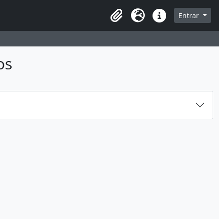
sque na página de navegação
Entrar
Idioma
Ligações rápidas
os