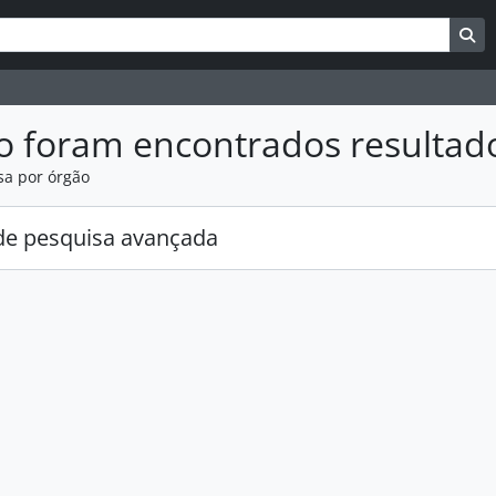
uisar
es de busca
Bu
o foram encontrados resultad
sa por órgão
e pesquisa avançada