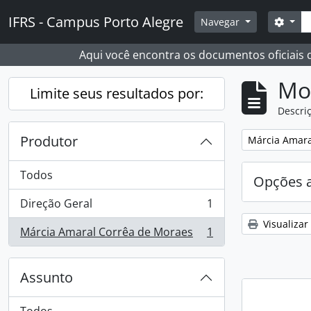
Skip to main content
Busc
IFRS - Campus Porto Alegre
Opçõ
Navegar
Aqui você encontra os documentos oficiais
Mo
Limite seus resultados por:
Descriç
Produtor
Remover filtro
Márcia Amara
Todos
Opções 
Direção Geral
1
, 1 resultados
Visualizar
Márcia Amaral Corrêa de Moraes
1
, 1 resultados
Assunto