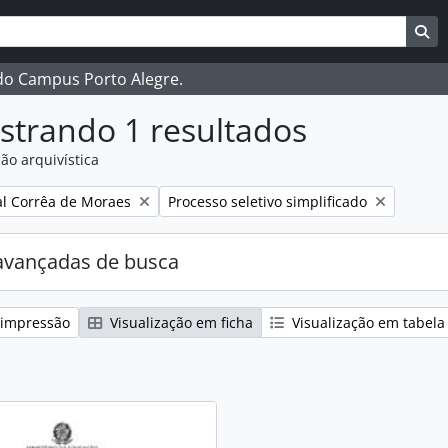
ar
es de busca
Bu
 do Campus Porto Alegre.
strando 1 resultados
ão arquivística
:
Remover filtro:
l Corrêa de Moraes
Processo seletivo simplificado
avançadas de busca
 impressão
Visualização em ficha
Visualização em tabela