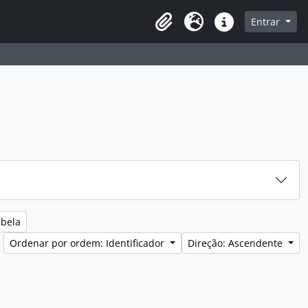
sque na página de navegação
Entrar
Idioma
Ligações rápidas
abela
Ordenar por ordem: Identificador
Direção: Ascendente