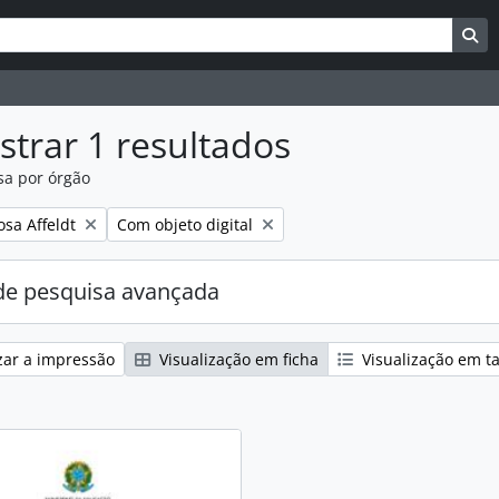
uisar
es de busca
Bu
trar 1 resultados
sa por órgão
:
Remover filtro:
osa Affeldt
Com objeto digital
e pesquisa avançada
zar a impressão
Visualização em ficha
Visualização em t