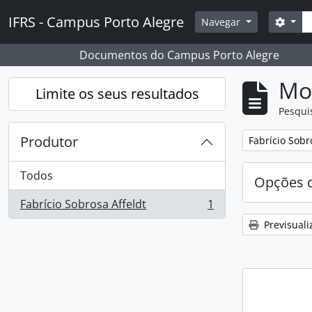
Skip to main content
Pesq
IFRS - Campus Porto Alegre
Opçõ
Navegar
Documentos do Campus Porto Alegre
Mos
Limite os seus resultados
Pesqui
Produtor
Remover filtro
Fabrício Sobr
Todos
Opções d
Fabrício Sobrosa Affeldt
1
, 1 resultados
Previsuali