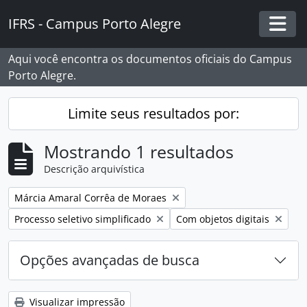
Skip to main content
IFRS - Campus Porto Alegre
Togg
Aqui você encontra os documentos oficiais do Campus
Porto Alegre.
Limite seus resultados por:
Mostrando 1 resultados
Descrição arquivística
Remover filtro:
Márcia Amaral Corrêa de Moraes
Remover filtro:
Remover filtro:
Processo seletivo simplificado
Com objetos digitais
Opções avançadas de busca
Visualizar impressão