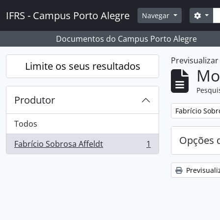
Skip to main content
Pesq
IFRS - Campus Porto Alegre
Opçõ
Navegar
Documentos do Campus Porto Alegre
Previsualiza
Limite os seus resultados
Mos
Pesqui
Produtor
Remover filtro
Fabrício Sobr
Todos
Opções d
Fabrício Sobrosa Affeldt
1
, 1 resultados
Previsuali