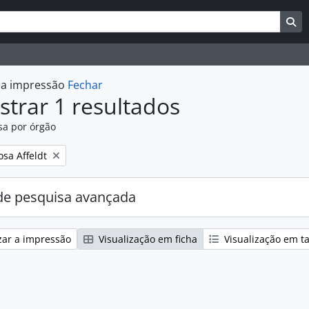
uisar
es de busca
Bu
r a impressão
Fechar
trar 1 resultados
sa por órgão
:
osa Affeldt
e pesquisa avançada
zar a impressão
Visualização em ficha
Visualização em t