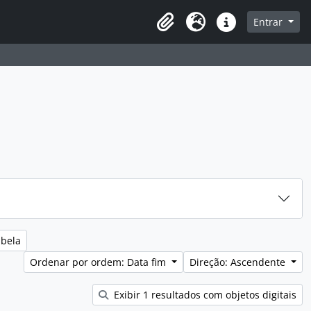
sque na página de navegação
Entrar
Idioma
Ligações rápidas
abela
Ordenar por ordem: Data fim
Direção: Ascendente
Exibir 1 resultados com objetos digitais