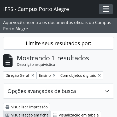
Skip to main content
IFRS - Campus Porto Alegre
Togg
Aqui você encontra os documentos oficiais do Campus
Porto Alegre.
Limite seus resultados por:
Mostrando 1 resultados
Descrição arquivística
Remover filtro:
Remover filtro:
Remover filtro:
Direção Geral
Ensino
Com objetos digitais
Opções avançadas de busca
Visualizar impressão
Visualização em ficha
Visualização em tabela