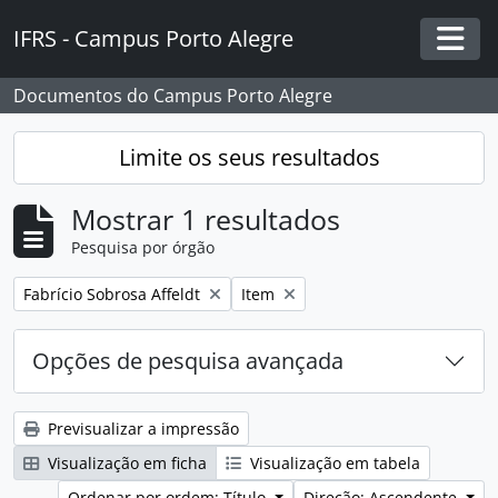
Skip to main content
IFRS - Campus Porto Alegre
Togg
Documentos do Campus Porto Alegre
Limite os seus resultados
Mostrar 1 resultados
Pesquisa por órgão
Remover filtro:
Remover filtro:
Fabrício Sobrosa Affeldt
Item
Opções de pesquisa avançada
Previsualizar a impressão
Visualização em ficha
Visualização em tabela
Ordenar por ordem: Título
Direção: Ascendente