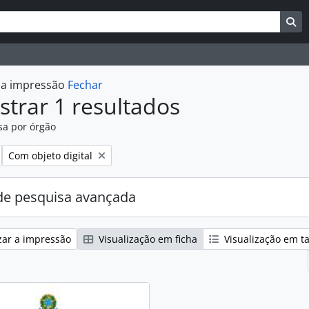
uisar
es de busca
Bu
r a impressão
Fechar
trar 1 resultados
sa por órgão
:
Remover filtro:
Com objeto digital
e pesquisa avançada
zar a impressão
Visualização em ficha
Visualização em t