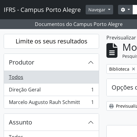
Skip to main content
Pesq
IFRS - Campus Porto Alegre
Opçõ
Navegar
Documentos do Campus Porto Alegre
Previsualiza
Limite os seus resultados
Mos
Pesqui
Produtor
Remover filtro
Biblioteca
Todos
Opções d
Direção Geral
1
, 1 resultados
Marcelo Augusto Rauh Schmitt
1
, 1 resultados
Previsuali
Assunto