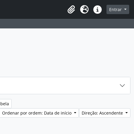
sque na página de navegação
Entrar
Idioma
Ligações rápidas
abela
Ordenar por ordem: Data de início
Direção: Ascendente