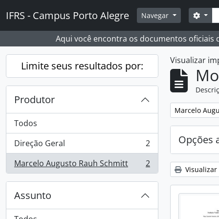
Skip to main content
Busc
IFRS - Campus Porto Alegre
Opçõ
Navegar
Aqui você encontra os documentos oficiais
Visualizar i
Limite seus resultados por:
Mo
Descriç
Produtor
Remover filtro
Marcelo Augu
Todos
Opções 
Direção Geral
2
, 2 resultados
Marcelo Augusto Rauh Schmitt
2
, 2 resultados
Visualizar
Assunto