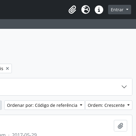
sque na página de navegação
Entrar
Idioma
Atalhos
is
Ordenar por: Código de referência
Ordem: Crescente
Adici
tem
·
2017-05-29