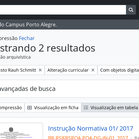
ar
es de busca
Bu
 do Campus Porto Alegre.
mpressão
Fechar
strando 2 resultados
ão arquivística
:
Remover filtro:
Remover filtro:
sto Rauh Schmitt
Alteração curricular
Com objetos digita
avançadas de busca
 impressão
Visualização em ficha
Visualização em tabela
Instrução Normativa 01/ 2017
BR RSIFRSPOA POA-DG-IN-01_2017
·
I