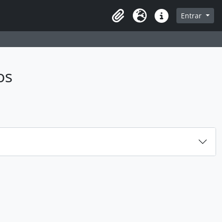
sque na página de navegação
Entrar
Idioma
Atalhos
os