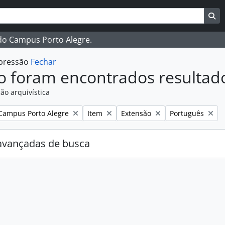
ar
es de busca
Bu
 do Campus Porto Alegre.
mpressão
Fechar
o foram encontrados resultad
ão arquivística
:
Remover filtro:
Remover filtro:
Remover filtro:
Campus Porto Alegre
Item
Extensão
Português
avançadas de busca