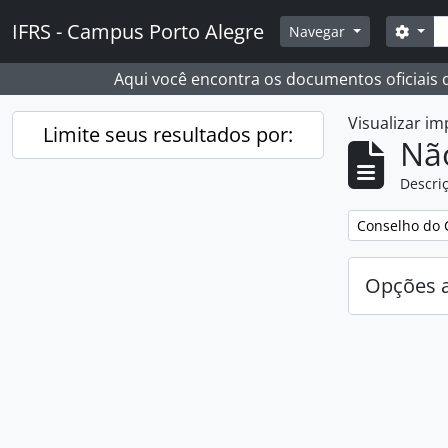
Skip to main content
Busc
IFRS - Campus Porto Alegre
Opçõ
Navegar
Aqui você encontra os documentos oficiais
Visualizar i
Limite seus resultados por:
Nã
Descriç
Remover filtro
Conselho do 
Opções 