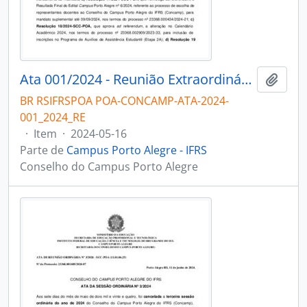
Ata 001/2024 - Reunião Extraordinária
Adici
BR RSIFRSPOA POA-CONCAMP-ATA-2024-
001_2024_RE
·
Item
·
2024-05-16
Parte de
Campus Porto Alegre - IFRS
Conselho do Campus Porto Alegre