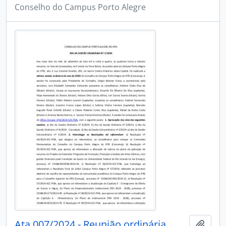
Conselho do Campus Porto Alegre
Ata 007/2024 - Reunião ordinária
Adici