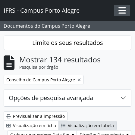
Skip to main content
IFRS - Campus Porto Alegre
Togg
Documentos do Campus Porto Alegre
Limite os seus resultados
Mostrar 134 resultados
Pesquisa por órgão
Remover filtro:
Conselho do Campus Porto Alegre
Opções de pesquisa avançada
Previsualizar a impressão
Visualização em ficha
Visualização em tabela
Ordenar por ordem: Data fim
Direção: Descendente