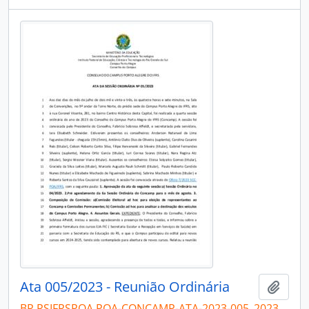
Ata 005/2023 - Reunião Ordinária
Adici
BR RSIFRSPOA POA-CONCAMP-ATA-2023-005_2023