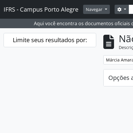
Skip to main content
Busc
IFRS - Campus Porto Alegre
Opçõ
Navegar
Aqui você encontra os documentos oficiais
Nã
Limite seus resultados por:
Descriç
Remover filtro
Márcia Amara
Opções 