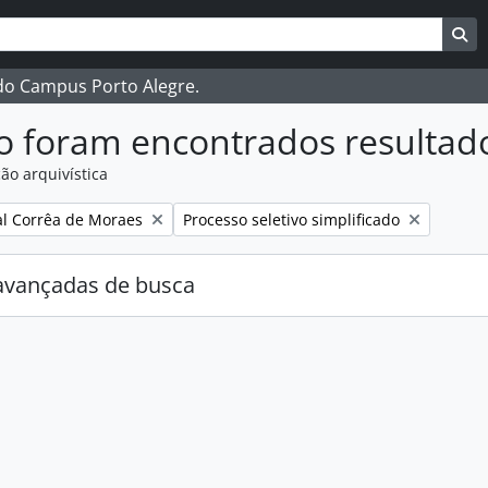
ar
es de busca
Bu
 do Campus Porto Alegre.
o foram encontrados resultad
ão arquivística
:
Remover filtro:
l Corrêa de Moraes
Processo seletivo simplificado
avançadas de busca