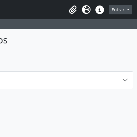
sque na página de navegação
Entrar
Idioma
Atalhos
os