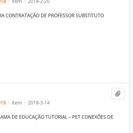
018
·
Item
·
2018-2-20
ARA CONTRATAÇÃO DE PROFESSOR SUBSTITUTO
Adici
018
·
Item
·
2018-3-14
RAMA DE EDUCAÇÃO TUTORIAL – PET CONEXÕES DE