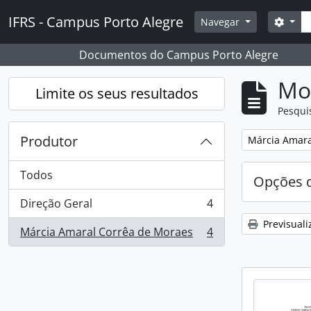
Skip to main content
Pesq
IFRS - Campus Porto Alegre
Opçõ
Navegar
Documentos do Campus Porto Alegre
Mos
Limite os seus resultados
Pesqui
Produtor
Remover filtro
Márcia Amara
Todos
Opções d
Direção Geral
4
, 4 resultados
Previsuali
Márcia Amaral Corrêa de Moraes
4
, 4 resultados