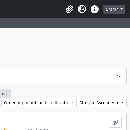
sque na página de navegação
Entrar
Idioma
Ligações rápidas
abela
Ordenar por ordem: Identificador
Direção: Ascendente
Adici