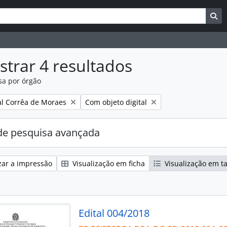
uisar
es de busca
Bu
trar 4 resultados
sa por órgão
:
Remover filtro:
l Corrêa de Moraes
Com objeto digital
e pesquisa avançada
zar a impressão
Visualização em ficha
Visualização em t
Edital 004/2018