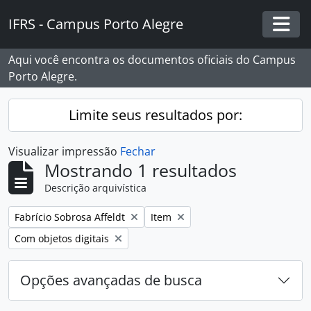
Skip to main content
IFRS - Campus Porto Alegre
Togg
Aqui você encontra os documentos oficiais do Campus
Porto Alegre.
Limite seus resultados por:
Visualizar impressão
Fechar
Mostrando 1 resultados
Descrição arquivística
Remover filtro:
Remover filtro:
Fabrício Sobrosa Affeldt
Item
Remover filtro:
Com objetos digitais
Opções avançadas de busca