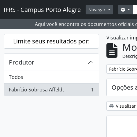
Skip to main content
Busc
IFRS - Campus Porto Alegre
Opçõ
Navegar
Aqui você encontra os documentos oficiais
Visualizar i
Limite seus resultados por:
Mo
Descriç
Produtor
Remover filtro
Fabrício Sobr
Todos
Opções 
Fabrício Sobrosa Affeldt
1
, 1 resultados
Visualizar