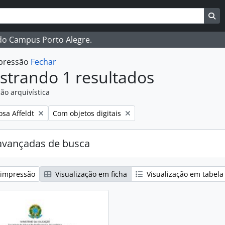
ar
es de busca
Bu
 do Campus Porto Alegre.
mpressão
Fechar
strando 1 resultados
ão arquivística
:
Remover filtro:
osa Affeldt
Com objetos digitais
avançadas de busca
 impressão
Visualização em ficha
Visualização em tabela