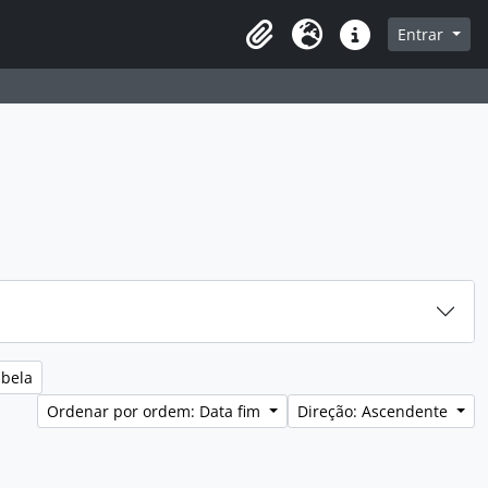
sque na página de navegação
Entrar
Idioma
Ligações rápidas
abela
Ordenar por ordem: Data fim
Direção: Ascendente