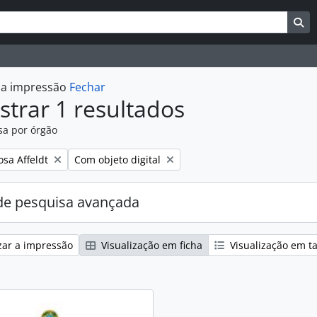
uisar
es de busca
Bu
r a impressão
Fechar
trar 1 resultados
sa por órgão
:
Remover filtro:
osa Affeldt
Com objeto digital
e pesquisa avançada
zar a impressão
Visualização em ficha
Visualização em t