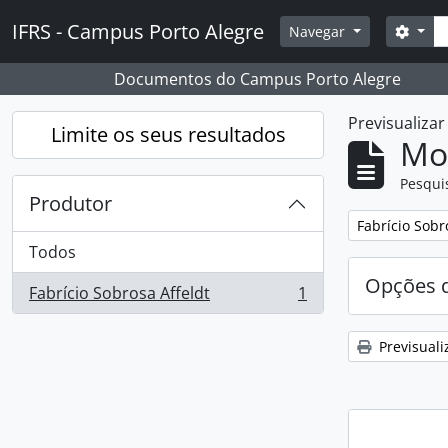
Skip to main content
Pesq
IFRS - Campus Porto Alegre
Opçõ
Navegar
Documentos do Campus Porto Alegre
Previsualiza
Limite os seus resultados
Mos
Pesqui
Produtor
Remover filtro
Fabrício Sobr
Todos
Opções d
Fabrício Sobrosa Affeldt
1
, 1 resultados
Previsuali