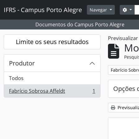
Skip to main content
Pesq
IFRS - Campus Porto Alegre
Opçõ
Navegar
Documentos do Campus Porto Alegre
Previsualiza
Limite os seus resultados
Mos
Pesqui
Produtor
Remover filtro
Fabrício Sobr
Todos
Opções d
Fabrício Sobrosa Affeldt
1
, 1 resultados
Previsuali