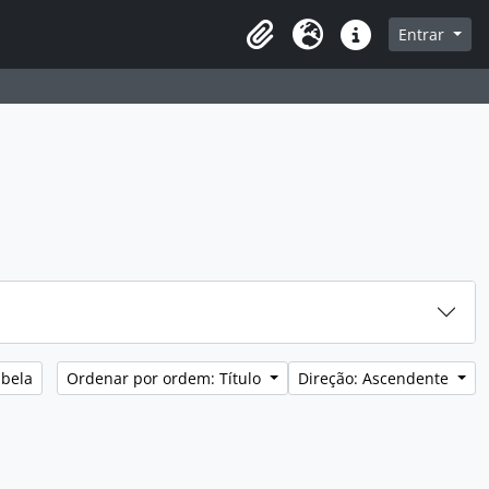
sque na página de navegação
Entrar
Idioma
Ligações rápidas
abela
Ordenar por ordem: Título
Direção: Ascendente