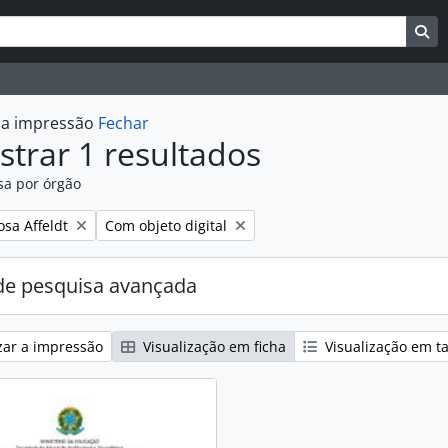
uisar
es de busca
Bu
r a impressão
Fechar
trar 1 resultados
sa por órgão
:
Remover filtro:
osa Affeldt
Com objeto digital
e pesquisa avançada
zar a impressão
Visualização em ficha
Visualização em t