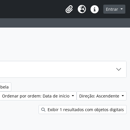
sque na página de navegação
Entrar
Idioma
Ligações rápidas
abela
Ordenar por ordem: Data de início
Direção: Ascendente
Exibir 1 resultados com objetos digitais