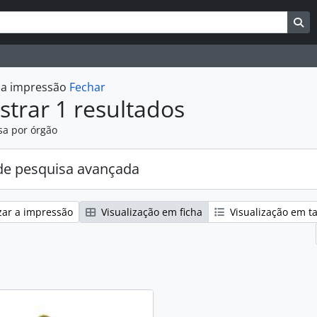
uisar
es de busca
Bu
r a impressão
Fechar
trar 1 resultados
sa por órgão
e pesquisa avançada
zar a impressão
Visualização em ficha
Visualização em t