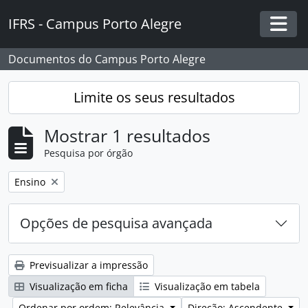
Skip to main content
IFRS - Campus Porto Alegre
Togg
Documentos do Campus Porto Alegre
Limite os seus resultados
Mostrar 1 resultados
Pesquisa por órgão
Remover filtro:
Ensino
Opções de pesquisa avançada
Previsualizar a impressão
Visualização em ficha
Visualização em tabela
Ordenar por ordem: Relevância
Direção: Ascendente