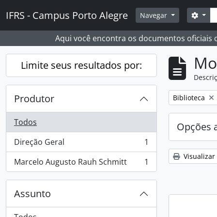
Skip to main content
Busc
IFRS - Campus Porto Alegre
Opçõ
Navegar
Aqui você encontra os documentos oficiais
Mo
Limite seus resultados por:
Descriç
Produtor
Remover filtro
Biblioteca
Todos
Opções 
Direção Geral
1
, 1 resultados
Visualizar
Marcelo Augusto Rauh Schmitt
1
, 1 resultados
Assunto