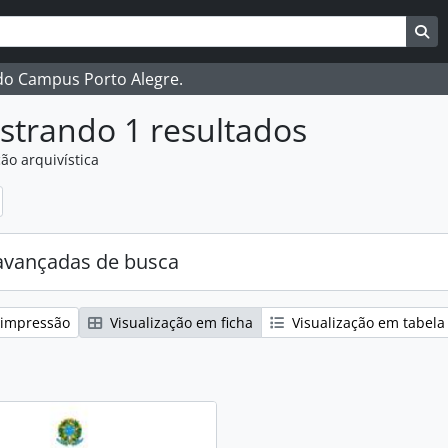
ar
es de busca
Bu
 do Campus Porto Alegre.
strando 1 resultados
ão arquivística
:
avançadas de busca
 impressão
Visualização em ficha
Visualização em tabela