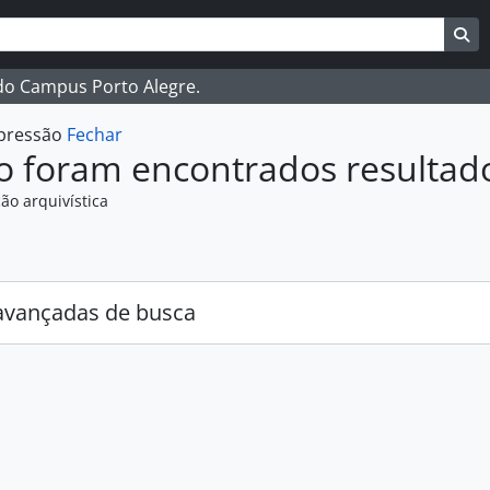
ar
es de busca
Bu
 do Campus Porto Alegre.
mpressão
Fechar
o foram encontrados resultad
ão arquivística
:
avançadas de busca