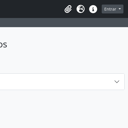
sque na página de navegação
Entrar
Idioma
Atalhos
os