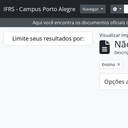
Skip to main content
Busc
IFRS - Campus Porto Alegre
Opçõ
Navegar
Aqui você encontra os documentos oficiais
Visualizar i
Limite seus resultados por:
Nã
Descriç
Remover filtro
Ensino
Opções 