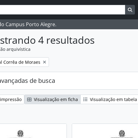
ar
es de busca
Bu
 do Campus Porto Alegre.
strando 4 resultados
ão arquivística
:
l Corrêa de Moraes
avançadas de busca
 impressão
Visualização em ficha
Visualização em tabela