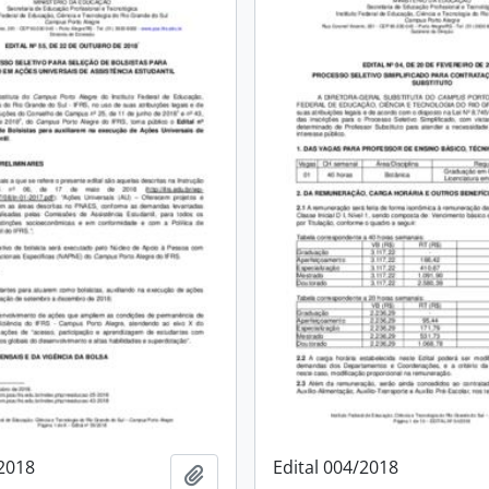
/2018
Edital 004/2018
Adicionar a área de transferência