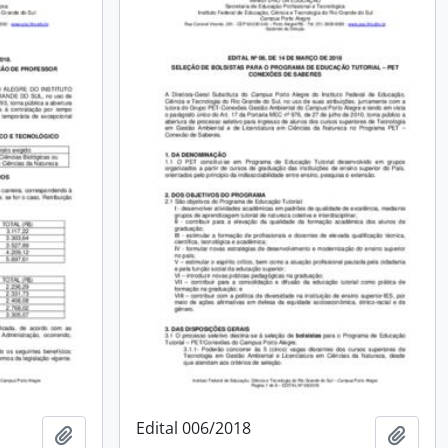
Edital 006/2018
Adicionar a área de transferência
Adici