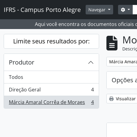
Skip to main content
Busc
IFRS - Campus Porto Alegre
Opçõ
Navegar
Aqui você encontra os documentos oficiais
Mo
Limite seus resultados por:
Descriç
Produtor
Remover filtro
Márcia Amara
Todos
Opções 
Direção Geral
4
, 4 resultados
Visualizar
Márcia Amaral Corrêa de Moraes
4
, 4 resultados