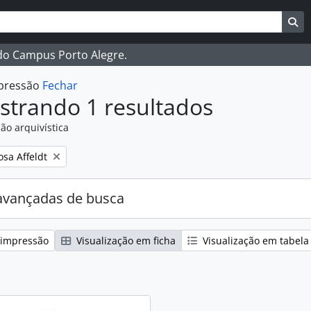
ar
es de busca
Bu
 do Campus Porto Alegre.
mpressão
Fechar
strando 1 resultados
ão arquivística
:
osa Affeldt
avançadas de busca
 impressão
Visualização em ficha
Visualização em tabela