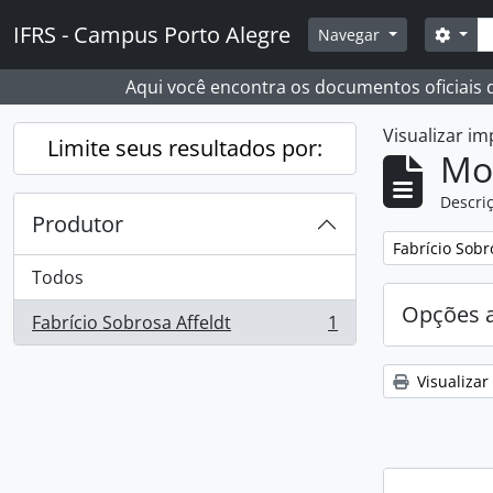
Skip to main content
Busc
IFRS - Campus Porto Alegre
Opçõ
Navegar
Aqui você encontra os documentos oficiais
Visualizar i
Limite seus resultados por:
Mo
Descriç
Produtor
Remover filtro
Fabrício Sobr
Todos
Opções 
Fabrício Sobrosa Affeldt
1
, 1 resultados
Visualizar