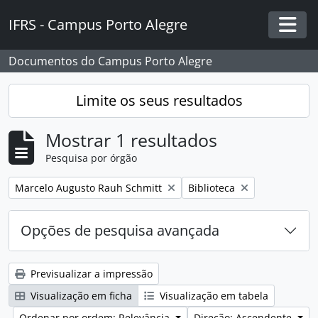
Skip to main content
IFRS - Campus Porto Alegre
Togg
Documentos do Campus Porto Alegre
Limite os seus resultados
Mostrar 1 resultados
Pesquisa por órgão
Remover filtro:
Remover filtro:
Marcelo Augusto Rauh Schmitt
Biblioteca
Opções de pesquisa avançada
Previsualizar a impressão
Visualização em ficha
Visualização em tabela
Ordenar por ordem: Relevância
Direção: Ascendente