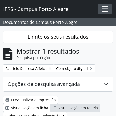
Skip to main content
IFRS - Campus Porto Alegre
Togg
Documentos do Campus Porto Alegre
Limite os seus resultados
Mostrar 1 resultados
Pesquisa por órgão
Remover filtro:
Remover filtro:
Fabrício Sobrosa Affeldt
Com objeto digital
Opções de pesquisa avançada
Previsualizar a impressão
Visualização em ficha
Visualização em tabela
Ordenar por ordem: Relevância