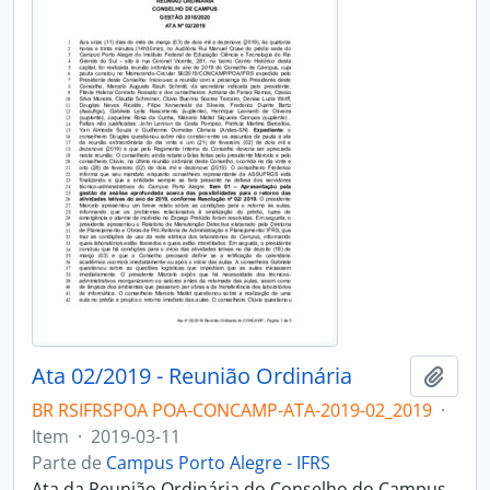
Ata 02/2019 - Reunião Ordinária
Adici
BR RSIFRSPOA POA-CONCAMP-ATA-2019-02_2019
·
Item
·
2019-03-11
Parte de
Campus Porto Alegre - IFRS
Ata da Reunião Ordinária do Conselho do Campus