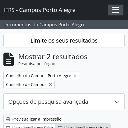
Skip to main content
IFRS - Campus Porto Alegre
Togg
Documentos do Campus Porto Alegre
Limite os seus resultados
Mostrar 2 resultados
Pesquisa por órgão
Remover filtro:
Conselho do Campus Porto Alegre
Remover filtro:
Conselho de Campus
Opções de pesquisa avançada
Previsualizar a impressão
Visualização em ficha
Visualização em tabela