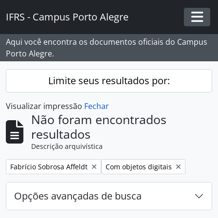
Skip to main content
IFRS - Campus Porto Alegre
Togg
Aqui você encontra os documentos oficiais do Campus
Porto Alegre.
Limite seus resultados por:
Visualizar impressão
Fechar
Não foram encontrados
resultados
Descrição arquivística
Remover filtro:
Remover filtro:
Fabrício Sobrosa Affeldt
Com objetos digitais
Opções avançadas de busca