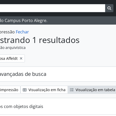
ar
es de busca
Bu
 do Campus Porto Alegre.
mpressão
Fechar
strando 1 resultados
ão arquivística
:
osa Affeldt
avançadas de busca
 impressão
Visualização em ficha
Visualização em tabela
os com objetos digitais