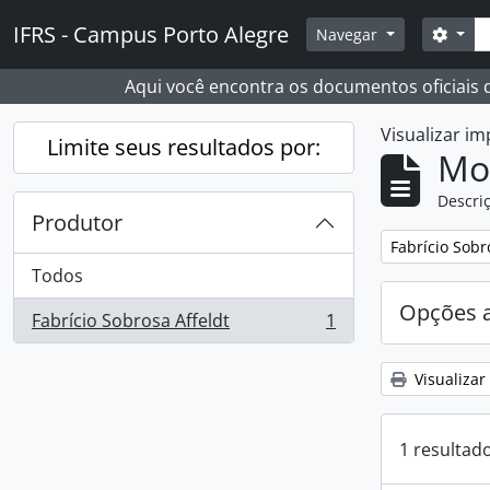
Skip to main content
Busc
IFRS - Campus Porto Alegre
Opçõ
Navegar
Aqui você encontra os documentos oficiais
Visualizar i
Limite seus resultados por:
Mo
Descriç
Produtor
Remover filtro
Fabrício Sobr
Todos
Opções 
Fabrício Sobrosa Affeldt
1
, 1 resultados
Visualizar
1 resultad