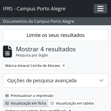
Skip to main content
IFRS - Campus Porto Alegre
Togg
Documentos do Campus Porto Alegre
Limite os seus resultados
Mostrar 4 resultados
Pesquisa por órgão
Remover filtro:
Márcia Amaral Corrêa de Moraes
Opções de pesquisa avançada
Previsualizar a impressão
Visualização em ficha
Visualização em tabela
Ordenar por ordem: Data modificada