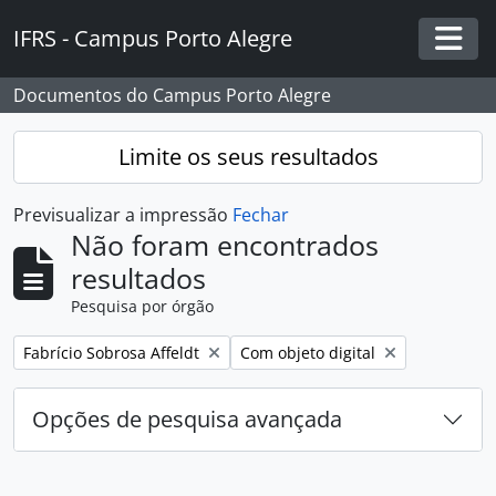
Skip to main content
IFRS - Campus Porto Alegre
Togg
Documentos do Campus Porto Alegre
Limite os seus resultados
Previsualizar a impressão
Fechar
Não foram encontrados
resultados
Pesquisa por órgão
Remover filtro:
Remover filtro:
Fabrício Sobrosa Affeldt
Com objeto digital
Opções de pesquisa avançada