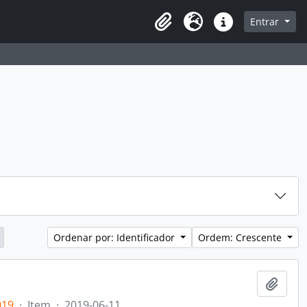
sque na página de navegação
Entrar
Idioma
Atalhos
Ordenar por: Identificador
Ordem: Crescente
Adici
019
·
Item
·
2019-06-11