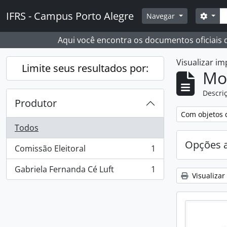
Skip to main content
Busc
IFRS - Campus Porto Alegre
Opçõ
Navegar
Aqui você encontra os documentos oficiais
Visualizar i
Limite seus resultados por:
Mo
Descriç
Produtor
Remover filtro
Com objetos d
Todos
Opções 
Comissão Eleitoral
1
, 1 resultados
Gabriela Fernanda Cé Luft
1
, 1 resultados
Visualizar