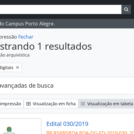
ar
es de busca
Bu
 do Campus Porto Alegre.
mpressão
Fechar
strando 1 resultados
ão arquivística
:
igitais
avançadas de busca
 impressão
Visualização em ficha
Visualização em tabela
Edital 030/2019
BR RSIFRSPOA POA-DG-ED-2019-030_2