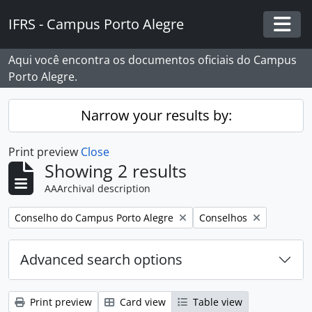
Skip to main content
IFRS - Campus Porto Alegre
Togg
Aqui você encontra os documentos oficiais do Campus
Porto Alegre.
Narrow your results by:
Print preview
Close
Showing 2 results
AAArchival description
Remove filter:
Remove filter:
Conselho do Campus Porto Alegre
Conselhos
Advanced search options
Print preview
Card view
Table view