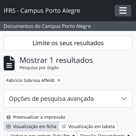
Skip to main content
IFRS - Campus Porto Alegre
Togg
Documentos do Campus Porto Alegre
Limite os seus resultados
Mostrar 1 resultados
Pesquisa por órgão
Remover filtro:
Fabrício Sobrosa Affeldt
Opções de pesquisa avançada
Previsualizar a impressão
Visualização em ficha
Visualização em tabela
Ordenar por ordem: Data fim
Direção: Descendente