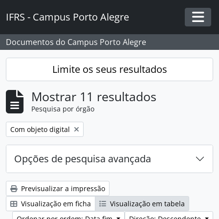
Skip to main content
IFRS - Campus Porto Alegre
Togg
Documentos do Campus Porto Alegre
Limite os seus resultados
Mostrar 11 resultados
Pesquisa por órgão
Remover filtro:
Com objeto digital
Opções de pesquisa avançada
Previsualizar a impressão
Visualização em ficha
Visualização em tabela
Ordenar por ordem: Data fim
Direção: Descendente