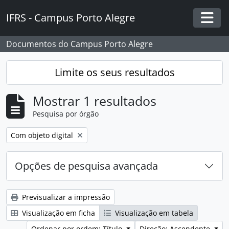
Skip to main content
IFRS - Campus Porto Alegre
Togg
Documentos do Campus Porto Alegre
Limite os seus resultados
Mostrar 1 resultados
Pesquisa por órgão
Remover filtro:
Com objeto digital
Opções de pesquisa avançada
Previsualizar a impressão
Visualização em ficha
Visualização em tabela
Ordenar por ordem: Título
Direção: Ascendente