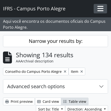
Skip to main content
IFRS - Campus Porto Alegre
Togg
Aqui você encontra os documentos oficiais do Campus
Porto Alegre.
Narrow your results by:
Showing 134 results
AAArchival description
Remove filter:
Remove filter:
Conselho do Campus Porto Alegre
Item
Advanced search options
Print preview
Card view
Table view
Sort by: Title
Direction: Ascending