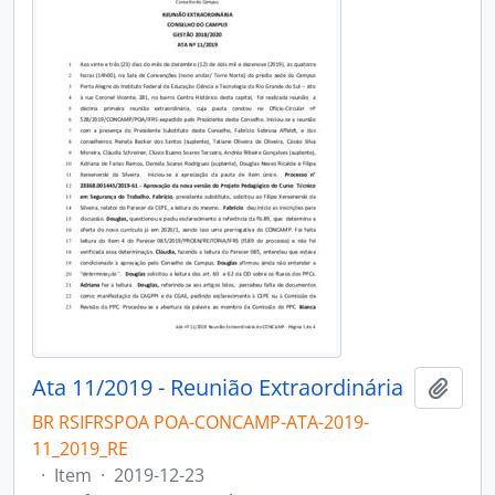
Ata 11/2019 - Reunião Extraordinária
Add t
BR RSIFRSPOA POA-CONCAMP-ATA-2019-
11_2019_RE
·
Item
·
2019-12-23