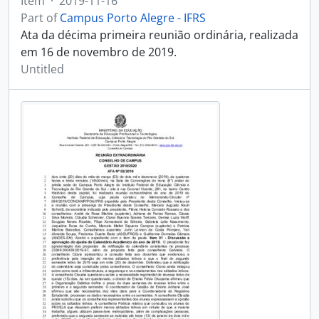
Item
·
2019-11-16
Part of
Campus Porto Alegre - IFRS
Ata da décima primeira reunião ordinária, realizada
em 16 de novembro de 2019.
Untitled