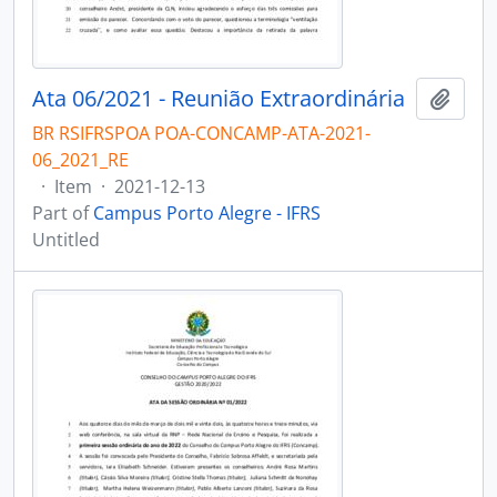
Ata 06/2021 - Reunião Extraordinária
Add t
BR RSIFRSPOA POA-CONCAMP-ATA-2021-
06_2021_RE
·
Item
·
2021-12-13
Part of
Campus Porto Alegre - IFRS
Untitled