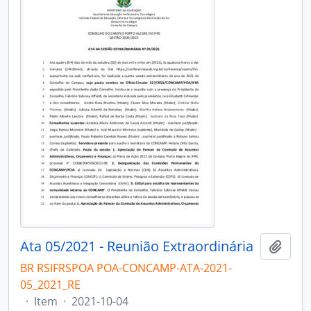
Ata 05/2021 - Reunião Extraordinária
Add t
BR RSIFRSPOA POA-CONCAMP-ATA-2021-
05_2021_RE
·
Item
·
2021-10-04