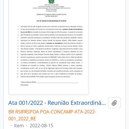
Ata 001/2022 - Reunião Extraordinária
Add t
BR RSIFRSPOA POA-CONCAMP-ATA-2022-
001_2022_RE
·
Item
·
2022-08-15