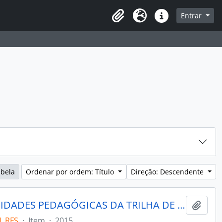
sque na página de navegação
Entrar
Idioma
Ligações rápidas
abela
Ordenar por ordem: Título
Direção: Descendente
IDENTIFICAÇÃO DAS OPORTUNIDADES PEDAGÓGICAS DA TRILHA DE EDUCAÇÃO AMBIENTAL DO PARQUE NATURAL MORRO DO OSSO
Adici
N_RFS
·
Item
·
2015