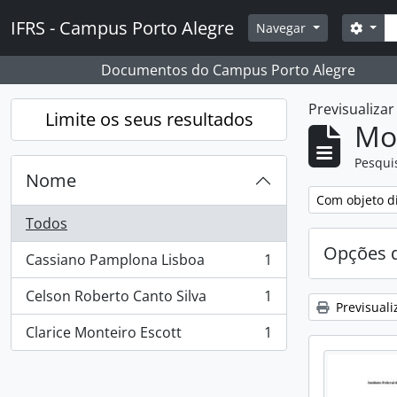
Skip to main content
Pesq
IFRS - Campus Porto Alegre
Opçõ
Navegar
Documentos do Campus Porto Alegre
Previsualiza
Limite os seus resultados
Mos
Pesqui
Nome
Remover filtro
Com objeto di
Todos
Opções d
Cassiano Pamplona Lisboa
1
, 1 resultados
Celson Roberto Canto Silva
1
, 1 resultados
Previsuali
Clarice Monteiro Escott
1
, 1 resultados