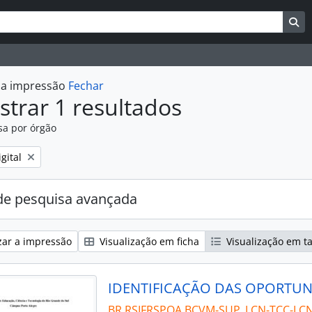
uisar
es de busca
Bu
r a impressão
Fechar
trar 1 resultados
sa por órgão
:
gital
e pesquisa avançada
zar a impressão
Visualização em ficha
Visualização em t
BR RSIFRSPOA BCVM-SUP_LCN-TCC-LC