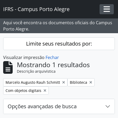
Skip to main content
IFRS - Campus Porto Alegre
Togg
Aqui você encontra os documentos oficiais do Campus
Porto Alegre.
Limite seus resultados por:
Visualizar impressão
Fechar
Mostrando 1 resultados
Descrição arquivística
Remover filtro:
Remover filtro:
Marcelo Augusto Rauh Schmitt
Biblioteca
Remover filtro:
Com objetos digitais
Opções avançadas de busca