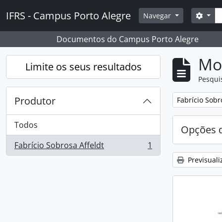
Skip to main content
Pesq
IFRS - Campus Porto Alegre
Opçõ
Navegar
Documentos do Campus Porto Alegre
Mos
Limite os seus resultados
Pesqui
Produtor
Remover filtro
Fabrício Sobr
Todos
Opções d
Fabrício Sobrosa Affeldt
1
, 1 resultados
Previsuali