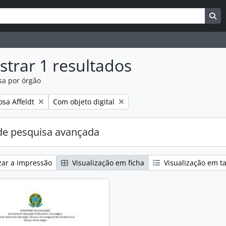
uisar
es de busca
Bu
trar 1 resultados
sa por órgão
:
Remover filtro:
osa Affeldt
Com objeto digital
e pesquisa avançada
zar a impressão
Visualização em ficha
Visualização em t