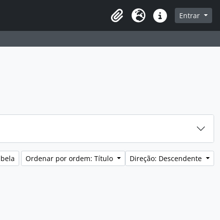
sque na página de navegação
Entrar
Idioma
Ligações rápidas
abela
Ordenar por ordem: Título
Direção: Descendente