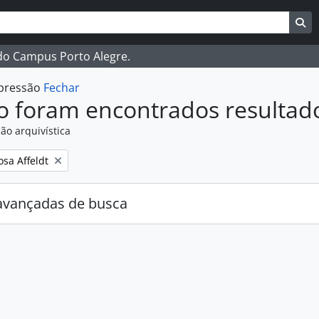
ar
es de busca
Bu
 do Campus Porto Alegre.
mpressão
Fechar
o foram encontrados resultad
ão arquivística
:
osa Affeldt
avançadas de busca