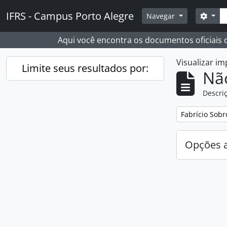
Skip to main content
Busc
IFRS - Campus Porto Alegre
Opçõ
Navegar
Aqui você encontra os documentos oficiais
Visualizar i
Limite seus resultados por:
Nã
Descriç
Remover filtro
Fabrício Sobr
Opções 