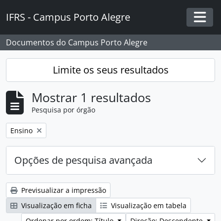
Skip to main content
IFRS - Campus Porto Alegre
Togg
Documentos do Campus Porto Alegre
Limite os seus resultados
Mostrar 1 resultados
Pesquisa por órgão
Remover filtro:
Ensino
Opções de pesquisa avançada
Previsualizar a impressão
Visualização em ficha
Visualização em tabela
Ordenar por ordem: Título
Direção: Descendente