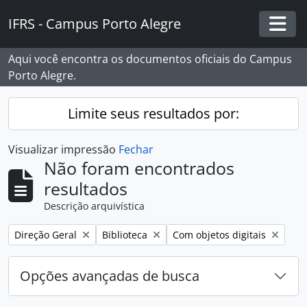
Skip to main content
IFRS - Campus Porto Alegre
Togg
Aqui você encontra os documentos oficiais do Campus
Porto Alegre.
Limite seus resultados por:
Visualizar impressão
Fechar
Não foram encontrados
resultados
Descrição arquivística
Remover filtro:
Remover filtro:
Remover filtro:
Direção Geral
Biblioteca
Com objetos digitais
Opções avançadas de busca