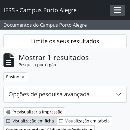
Skip to main content
IFRS - Campus Porto Alegre
Togg
Documentos do Campus Porto Alegre
Limite os seus resultados
Mostrar 1 resultados
Pesquisa por órgão
Remover filtro:
Ensino
Opções de pesquisa avançada
Previsualizar a impressão
Visualização em ficha
Visualização em tabela
Ordenar por ordem: Código de referência