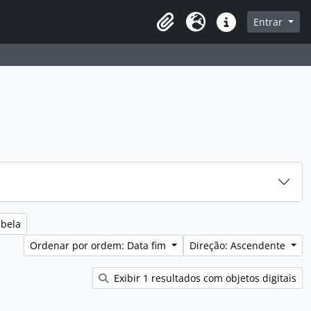
sque na página de navegação
Entrar
Idioma
Ligações rápidas
abela
Ordenar por ordem: Data fim
Direção: Ascendente
Exibir 1 resultados com objetos digitais