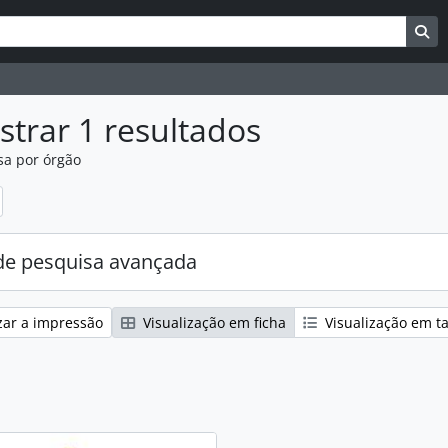
uisar
es de busca
Bu
trar 1 resultados
sa por órgão
:
e pesquisa avançada
zar a impressão
Visualização em ficha
Visualização em t