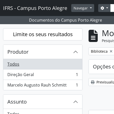
Skip to main content
Pesq
IFRS - Campus Porto Alegre
Opçõ
Navegar
Documentos do Campus Porto Alegre
Mos
Limite os seus resultados
Pesqui
Produtor
Remover filtro
Biblioteca
Todos
Opções d
Direção Geral
1
, 1 resultados
Previsuali
Marcelo Augusto Rauh Schmitt
1
, 1 resultados
Assunto