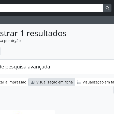
uisar
es de busca
Bu
trar 1 resultados
sa por órgão
:
e pesquisa avançada
zar a impressão
Visualização em ficha
Visualização em t