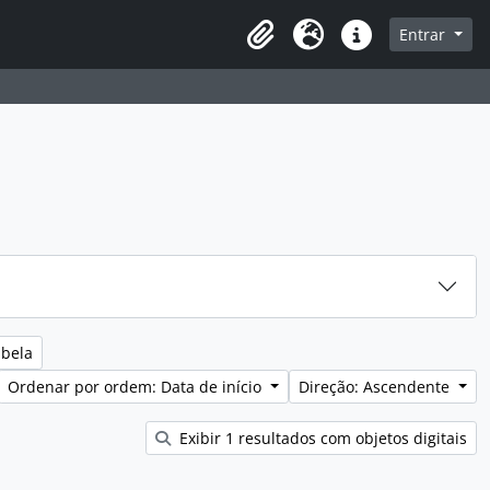
sque na página de navegação
Entrar
Idioma
Ligações rápidas
abela
Ordenar por ordem: Data de início
Direção: Ascendente
Exibir 1 resultados com objetos digitais