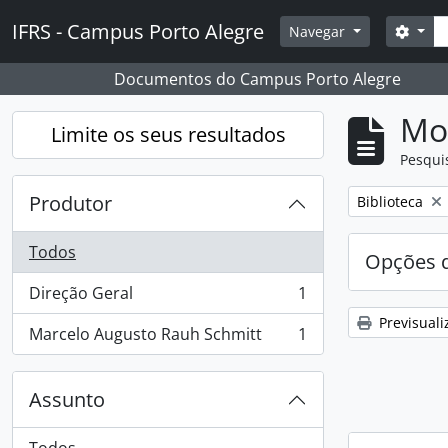
Skip to main content
Pesq
IFRS - Campus Porto Alegre
Opçõ
Navegar
Documentos do Campus Porto Alegre
Mos
Limite os seus resultados
Pesqui
Produtor
Remover filtro
Biblioteca
Todos
Opções d
Direção Geral
1
, 1 resultados
Previsuali
Marcelo Augusto Rauh Schmitt
1
, 1 resultados
Assunto