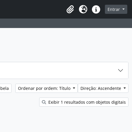
sque na página de navegação
Entrar
Idioma
Ligações rápidas
abela
Ordenar por ordem: Título
Direção: Ascendente
Exibir 1 resultados com objetos digitais