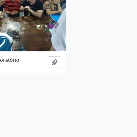
boratório
Adicionar à área de transferência