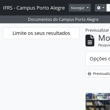
Skip to main content
Pesq
IFRS - Campus Porto Alegre
Opçõ
Navegar
Documentos do Campus Porto Alegre
Previsualiza
Limite os seus resultados
Mos
Pesqui
Opções d
Previsuali