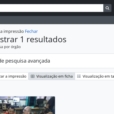
uisar
es de busca
Bu
r a impressão
Fechar
trar 1 resultados
sa por órgão
e pesquisa avançada
zar a impressão
Visualização em ficha
Visualização em t