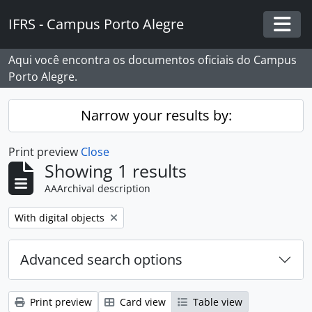
Skip to main content
IFRS - Campus Porto Alegre
Togg
Aqui você encontra os documentos oficiais do Campus
Porto Alegre.
Narrow your results by:
Print preview
Close
Showing 1 results
AAArchival description
Remove filter:
With digital objects
Advanced search options
Print preview
Card view
Table view