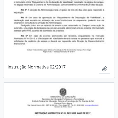
Instrução Normativa 02/2017
Add t