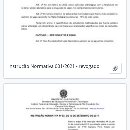
Instrução Normativa 001/2021 - revogado
Add t