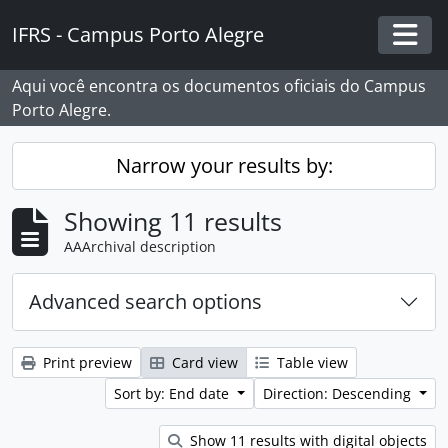
Skip to main content
IFRS - Campus Porto Alegre
Togg
Aqui você encontra os documentos oficiais do Campus
Porto Alegre.
Narrow your results by:
Showing 11 results
AAArchival description
Advanced search options
Print preview
Card view
Table view
Sort by: End date
Direction: Descending
Show 11 results with digital objects