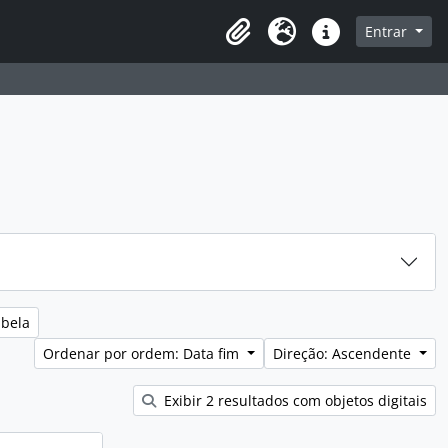
sque na página de navegação
Entrar
Idioma
Ligações rápidas
abela
Ordenar por ordem: Data fim
Direção: Ascendente
Exibir 2 resultados com objetos digitais