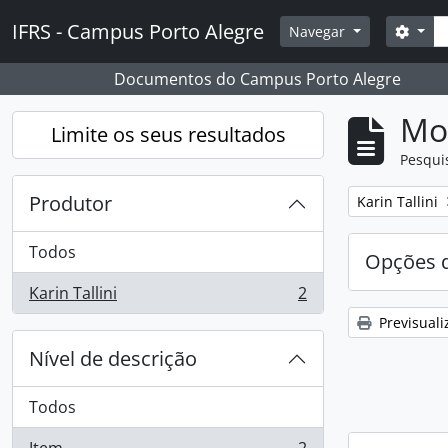
Skip to main content
Pesq
IFRS - Campus Porto Alegre
Opçõ
Navegar
Documentos do Campus Porto Alegre
Mos
Limite os seus resultados
Pesqui
Produtor
Remover filtro
Karin Tallini
Todos
Opções d
Karin Tallini
2
, 2 resultados
Previsuali
Nível de descrição
Todos