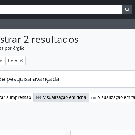
uisar
es de busca
Bu
trar 2 resultados
sa por órgão
:
Remover filtro:
Item
e pesquisa avançada
zar a impressão
Visualização em ficha
Visualização em t