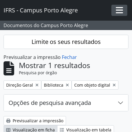
Skip to main content
IFRS - Campus Porto Alegre
Togg
Documentos do Campus Porto Alegre
Limite os seus resultados
Previsualizar a impressão
Fechar
Mostrar 1 resultados
Pesquisa por órgão
Remover filtro:
Remover filtro:
Remover filtro:
Direção Geral
Biblioteca
Com objeto digital
Opções de pesquisa avançada
Previsualizar a impressão
Visualização em ficha
Visualização em tabela